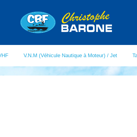
 VHF
V.N.M (Véhicule Nautique à Moteur) / Jet
T